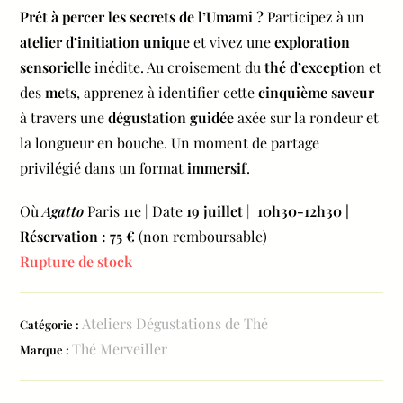
Prêt à percer les secrets de l’Umami ?
Participez à un
atelier d’initiation unique
et vivez une
exploration
sensorielle
inédite. Au croisement du
thé d’exception
et
des
mets
, apprenez à identifier cette
cinquième saveur
à travers une
dégustation guidée
axée sur la rondeur et
la longueur en bouche. Un moment de partage
privilégié dans un format
immersif
.
Où
Agatto
Paris 11e | Date
19 juillet
|
10h30-12h30 |
Réservation : 75 €
(non remboursable)
Rupture de stock
Ateliers Dégustations de Thé
Catégorie :
Thé Merveiller
Marque :