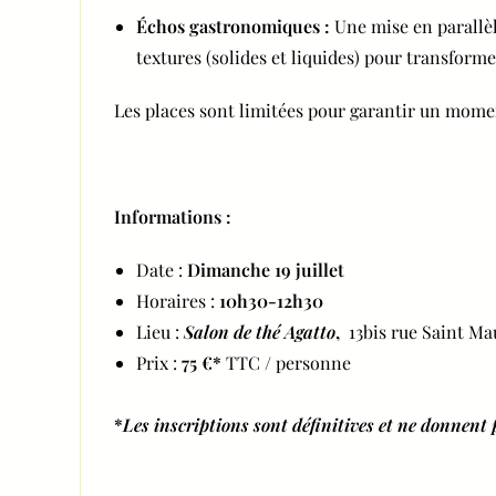
Échos gastronomiques :
Une mise en parallèl
textures (solides et liquides) pour transform
Les places sont limitées pour garantir un mome
Informations :
Date :
Dimanche 19 juillet
Horaires :
10h30-12h30
Lieu :
Salon de thé Agatto
,
13bis rue Saint Mau
Prix :
75
€*
TTC / personne
*
Les inscriptions sont définitives et ne donnen