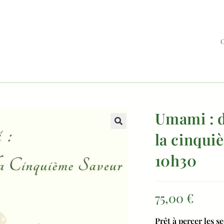
O
Umami : 
la cinqui
10h30
75,00
€
Prêt à percer les s