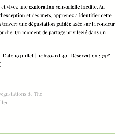
et vivez une
exploration sensorielle
inédite. Au
d’exception
et des
mets
, apprenez à identifier cette
 travers une
dégustation guidée
axée sur la rondeur
bouche. Un moment de partage privilégié dans un
 | Date
19 juillet
|
10h30-12h30 |
Réservation : 75 €
)
Dégustations de Thé
ller