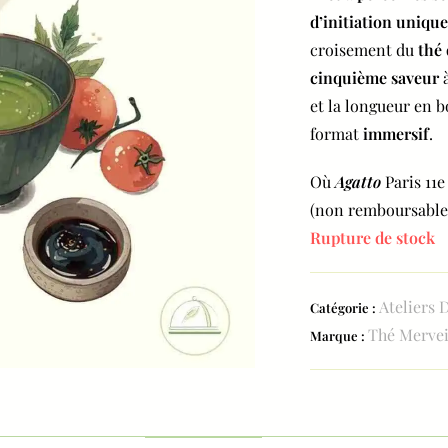
d’initiation unique
croisement du
thé 
cinquième saveur
à
et la longueur en 
format
immersif
.
Où
Agatto
Paris 11e
(non remboursable
Rupture de stock
Ateliers 
Catégorie :
Thé Mervei
Marque :